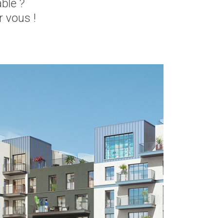
ble ?
r vous !