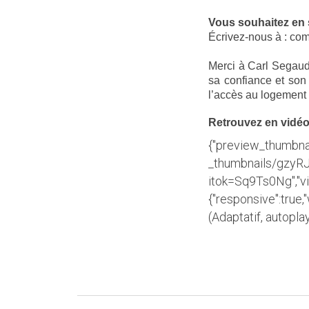
Vous souhaitez en sa
Écrivez-nous à : com
Merci à Carl Segaud
sa confiance et son 
l’accès au logement 
Retrouvez en vidéo
{"preview_thumbna
_thumbnails/gzyR
itok=Sq9Ts0Ng","vi
{"responsive":true,
(Adaptatif, autoplay