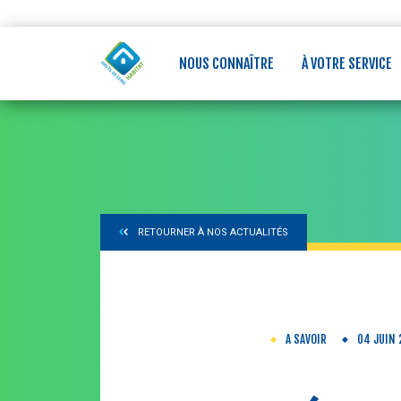
Aller
Panneau de gestion des cookies
au
contenu
principal
NOUS CONNAÎTRE
À VOTRE SERVICE
RETOURNER À NOS ACTUALITÉS
A SAVOIR
04 JUIN 