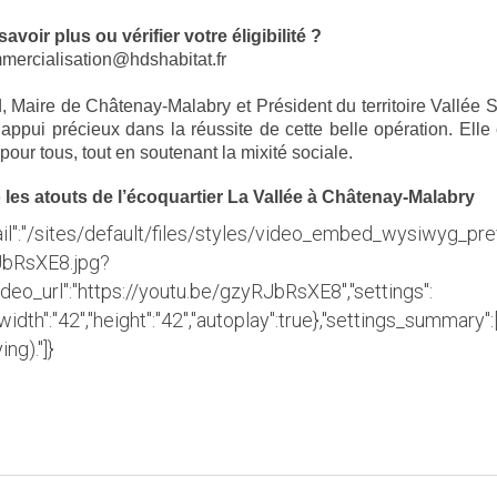
voir plus ou vérifier votre éligibilité ?
mercialisation@hdshabitat.fr
, Maire de Châtenay-Malabry et Président du territoire Vallée 
appui précieux dans la réussite de cette belle opération. Elle 
pour tous, tout en soutenant la mixité sociale.
 les atouts de l’écoquartier La Vallée à Châtenay-Malabry
il":"/sites/default/files/styles/video_embed_wysiwyg_pr
JbRsXE8.jpg?
deo_url":"https://youtu.be/gzyRJbRsXE8","settings":
"width":"42","height":"42","autoplay":true},"settings_summar
ing)."]}