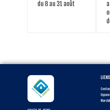
du 8 au 31 août
a
o
d
LIENS
Contac
Espace
Marché