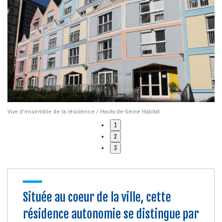
Vue d'ensemble de la résidence / Hauts-de-Seine Habitat
La
1
2
3
Située au coeur de la ville, cette
résidence autonomie se distingue par