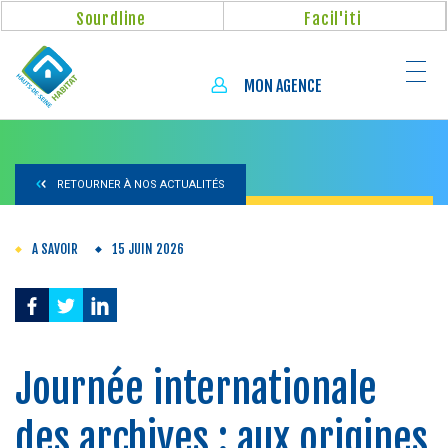
Aller
Panneau de gestion des cookies
Sourdline
Facil'iti
au
contenu
principal
MON AGENCE
RETOURNER À NOS ACTUALITÉS
A SAVOIR
15 JUIN 2026
Journée internationale
des archives : aux origines