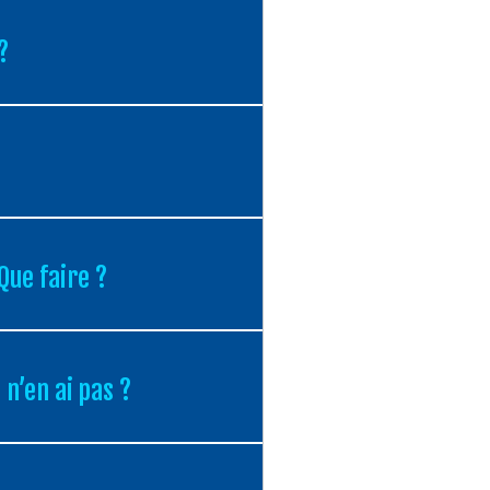
?
Que faire ?
 n’en ai pas ?