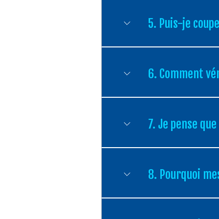
5. Puis-je coup
6. Comment vér
7. Je pense que
8. Pourquoi mes 