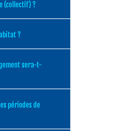
 (collectif) ?
abitat ?
logement sera-t-
des périodes de