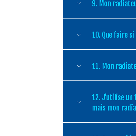
9. Mon radiateur
10. Que faire s
11. Mon radiate
12. J’utilise 
mais mon radiat