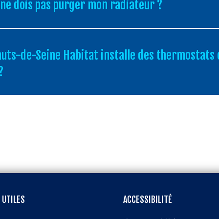
 ne dois pas purger mon radiateur ?
auts-de-Seine Habitat installe des thermostats
?
 UTILES
ACCESSIBILITÉ