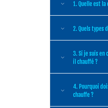
1. Quelle est l
2. Quels types 
3. Si je suis e
il chauffé ?
4. Pourquoi doi
chauffe ?