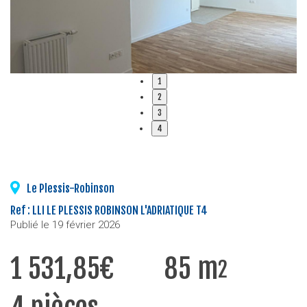
1
2
3
4
Le Plessis-Robinson
Ref : LLI LE PLESSIS ROBINSON L'ADRIATIQUE T4
Publié le 19 février 2026
1 531,85€
85 m
2