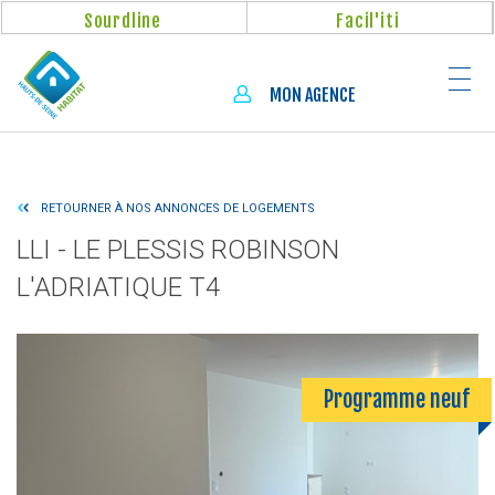
Aller
Panneau de gestion des cookies
Sourdline
Facil'iti
au
contenu
principal
MON AGENCE
RETOURNER À NOS ANNONCES DE LOGEMENTS
LLI - LE PLESSIS ROBINSON
L'ADRIATIQUE T4
Programme neuf