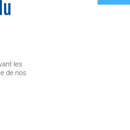
du
ant les
ie de nos