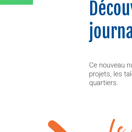
Découv
journa
Ce nouveau nu
projets, les t
quartiers.