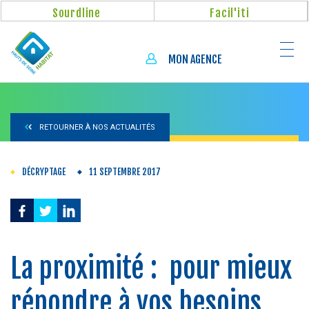
Aller
Panneau de gestion des cookies
Sourdline
Facil'iti
au
contenu
principal
MON AGENCE
RETOURNER À NOS ACTUALITÉS
DÉCRYPTAGE
11 SEPTEMBRE 2017
La proximité : pour mieux
répondre à vos besoins